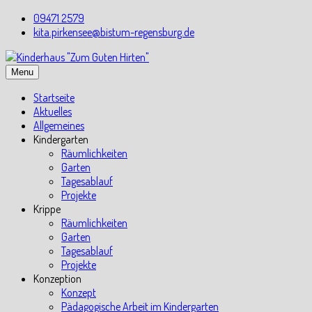
Skip
09471 2579
to
kita.pirkensee@bistum-regensburg.de
content
Menu
Startseite
Aktuelles
Allgemeines
Kindergarten
Räumlichkeiten
Garten
Tagesablauf
Projekte
Krippe
Räumlichkeiten
Garten
Tagesablauf
Projekte
Konzeption
Konzept
Pädagogische Arbeit im Kindergarten