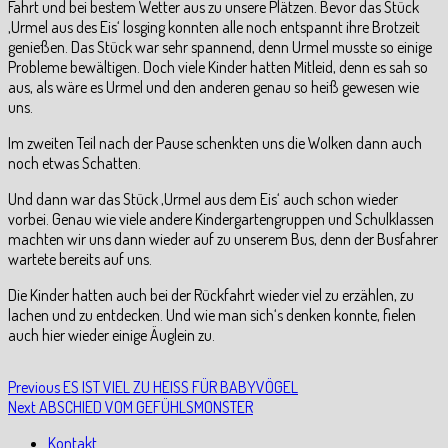
Fahrt und bei bestem Wetter aus zu unsere Plätzen. Bevor das Stück
‚Urmel aus des Eis‘ losging konnten alle noch entspannt ihre Brotzeit
genießen. Das Stück war sehr spannend, denn Urmel musste so einige
Probleme bewältigen. Doch viele Kinder hatten Mitleid, denn es sah so
aus, als wäre es Urmel und den anderen genau so heiß gewesen wie
uns.
Im zweiten Teil nach der Pause schenkten uns die Wolken dann auch
noch etwas Schatten.
Und dann war das Stück ‚Urmel aus dem Eis‘ auch schon wieder
vorbei. Genau wie viele andere Kindergartengruppen und Schulklassen
machten wir uns dann wieder auf zu unserem Bus, denn der Busfahrer
wartete bereits auf uns.
Die Kinder hatten auch bei der Rückfahrt wieder viel zu erzählen, zu
lachen und zu entdecken. Und wie man sich‘s denken konnte, fielen
auch hier wieder einige Äuglein zu.
Beitragsnavigation
Previous
Previous
ES IST VIEL ZU HEISS FÜR BABYVÖGEL
Next
post:
Next
ABSCHIED VOM GEFÜHLSMONSTER
post:
Kontakt