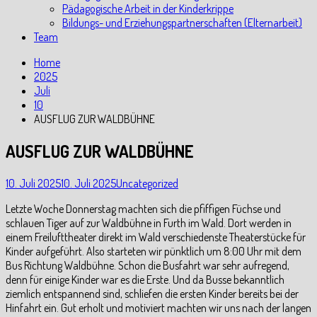
Pädagogische Arbeit in der Kinderkrippe
Bildungs- und Erziehungspartnerschaften (Elternarbeit)
Team
Home
2025
Juli
10
AUSFLUG ZUR WALDBÜHNE
AUSFLUG ZUR WALDBÜHNE
10. Juli 2025
10. Juli 2025
Uncategorized
Letzte Woche Donnerstag machten sich die pfiffigen Füchse und
schlauen Tiger auf zur Waldbühne in Furth im Wald. Dort werden in
einem Freilufttheater direkt im Wald verschiedenste Theaterstücke für
Kinder aufgeführt. Also starteten wir pünktlich um 8:00 Uhr mit dem
Bus Richtung Waldbühne. Schon die Busfahrt war sehr aufregend,
denn für einige Kinder war es die Erste. Und da Busse bekanntlich
ziemlich entspannend sind, schliefen die ersten Kinder bereits bei der
Hinfahrt ein. Gut erholt und motiviert machten wir uns nach der langen