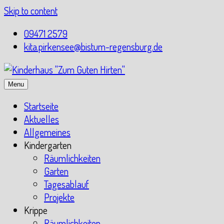
Skip to content
09471 2579
kita.pirkensee@bistum-regensburg.de
Menu
Startseite
Aktuelles
Allgemeines
Kindergarten
Räumlichkeiten
Garten
Tagesablauf
Projekte
Krippe
Räumlichkeiten