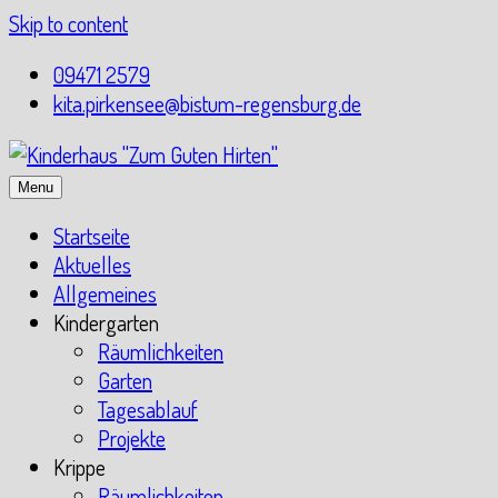
Skip to content
09471 2579
kita.pirkensee@bistum-regensburg.de
Menu
Startseite
Aktuelles
Allgemeines
Kindergarten
Räumlichkeiten
Garten
Tagesablauf
Projekte
Krippe
Räumlichkeiten