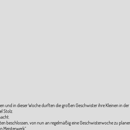
E
n und in dieser Woche durften die großen Geschwister ihre Kleinen in d
l Stolz.
macht.
rten beschlossen, von nun an regelmäßig eine Geschwisterwoche zu plane
n Meisterwerk“.