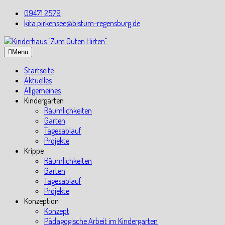
Skip
09471 2579
to
kita.pirkensee@bistum-regensburg.de
content
Menu
Startseite
Aktuelles
Allgemeines
Kindergarten
Räumlichkeiten
Garten
Tagesablauf
Projekte
Krippe
Räumlichkeiten
Garten
Tagesablauf
Projekte
Konzeption
Konzept
Pädagogische Arbeit im Kindergarten