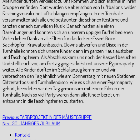
Alle Kinder durften verkleidet zu uns kommen und sich erstmal in ihren
Gruppen einfinden. Dort wurden sie aber schon von Luftballons, wilder
Faschingsmusik und Luftschlangen empfangen. In der Turnhalle
versammelten sich alle und bestaunten die schönen Kostüme und
tanzten danach zur wilden Musik. Danach hatten alle einen
Bärenhunger und konnten sich an unserem üppigen Buffet bedienen.
Vielen lieben Dank an alle Eltern für das leckere Essen! Beim
Sackhüpfen, Krawattenbasteln, Clowns abwerfen und Disco in der
Turnhalle konnten sich unsere Kinder dann im ganzen Haus austoben
und Fasching feiern. Als Abschluss kam uns noch der Kasperl besuchen.
Und stellt euch vor, am Freitag ging es direkt mit unserer Pyjamaparty
weiter. Alle Kinder durften im Schlafanzug kommen und wir
verbrachten den Tag ähnlich wie am Donnerstag, mit neuen Stationen,
Glitzertattoos und Turnhallendisco. Wie es sich an einer Pyjamaparty
gehört, beendeten wir den Tag gemeinsam mit einem Film in der
Turnhalle. Nach so viel Party waren dann alle Kinder bereit um
entspannt in die Faschingsferien zu starten.
Beitragsnavigation
Previous
Previous
FARBPROJEKT IN DER MÄUSEGRUPPE
Next
post:
Next
30. JÄHRIGES JUBILÄUM
post:
Kontakt