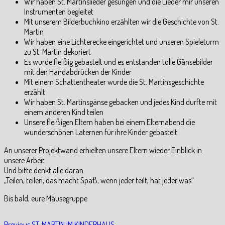
Wir haben St. Martinslieder gesungen und die Lieder mir unseren
Instrumenten begleitet
⁠Mit unserem Bilderbuchkino erzählten wir die Geschichte von St.
Martin
⁠Wir haben eine Lichterecke eingerichtet und unseren Spieleturm
zu St. Martin dekoriert
⁠Es wurde fleißig gebastelt und es entstanden tolle Gänsebilder
mit den Handabdrücken der Kinder
⁠Mit einem Schattentheater wurde die St. Martinsgeschichte
erzählt
⁠Wir haben St. Martinsgänse gebacken und jedes Kind durfte mit
einem anderen Kind teilen
⁠Unsere fleißigen Eltern haben bei einem Elternabend die
wunderschönen Laternen für ihre Kinder gebastelt
An unserer Projektwand erhielten unsere Eltern wieder Einblick in
unsere Arbeit
Und bitte denkt alle daran:
„Teilen, teilen, das macht Spaß, wenn jeder teilt, hat jeder was“
Bis bald, eure Mäusegruppe
Previous
Previous
ST. MARTIN IM KINDERHAUS