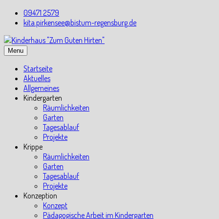
Skip
09471 2579
to
kita.pirkensee@bistum-regensburg.de
content
Menu
Startseite
Aktuelles
Allgemeines
Kindergarten
Räumlichkeiten
Garten
Tagesablauf
Projekte
Krippe
Räumlichkeiten
Garten
Tagesablauf
Projekte
Konzeption
Konzept
Pädagogische Arbeit im Kindergarten