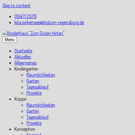
Skip to content
09471 2579
kita.pirkensee@bistum-regensburg.de
Menu
Startseite
Aktuelles
Allgemeines
Kindergarten
Räumlichkeiten
Garten
Tagesablauf
Projekte
Krippe
Räumlichkeiten
Garten
Tagesablauf
Projekte
Konzeption