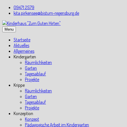
Skip
09471 2579
to
kita.pirkensee@bistum-regensburg.de
content
Menu
Startseite
Aktuelles
Allgemeines
Kindergarten
Räumlichkeiten
Garten
Tagesablauf
Projekte
Krippe
Räumlichkeiten
Garten
Tagesablauf
Projekte
Konzeption
Konzept
Pädagogische Arbeit im Kindergarten