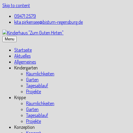
Skip to content
09471 2579
kita.pirkensee@bistum-regensburg.de
Menu
Startseite
Aktuelles
Allgemeines
Kindergarten
Räumlichkeiten
Garten
Tagesablauf
Projekte
Krippe
Räumlichkeiten
Garten
Tagesablauf
Projekte
Konzeption