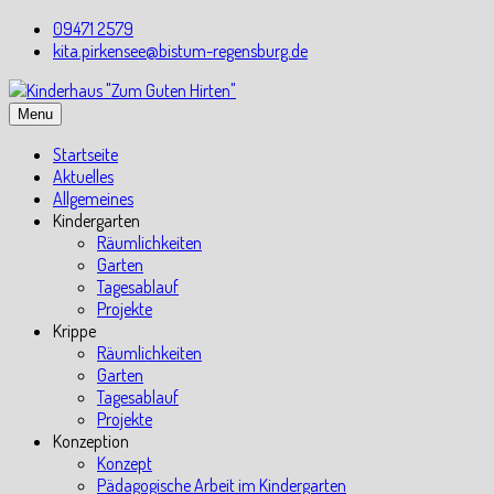
Skip
09471 2579
to
kita.pirkensee@bistum-regensburg.de
content
Menu
Startseite
Aktuelles
Allgemeines
Kindergarten
Räumlichkeiten
Garten
Tagesablauf
Projekte
Krippe
Räumlichkeiten
Garten
Tagesablauf
Projekte
Konzeption
Konzept
Pädagogische Arbeit im Kindergarten